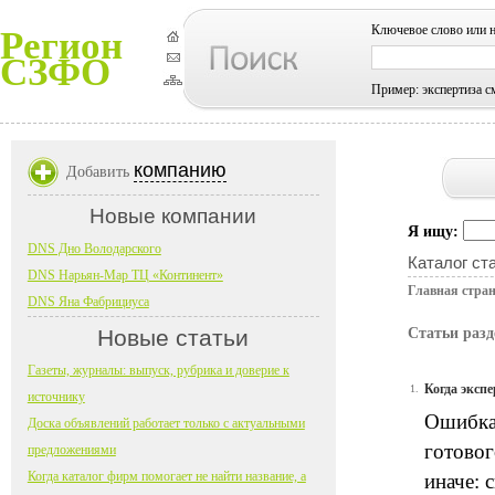
Ключевое слово или 
Регион
СЗФО
Пример: экспертиза с
компанию
Добавить
Новые компании
Я ищу:
DNS Дно Володарского
Каталог ст
DNS Нарьян-Мар ТЦ «Континент»
Главная стра
DNS Яна Фабрициуса
Новые статьи
Статьи разд
Газеты, журналы: выпуск, рубрика и доверие к
Когда эксп
1.
источнику
Ошибка 
Доска объявлений работает только с актуальными
готовог
предложениями
Когда каталог фирм помогает не найти название, а
иначе: 