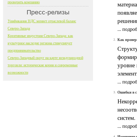
проверить компанию
материа
Пресс-релизы
появляе
решени
Унификация НДС меняет отраслевой баланс
Северо-Запада
...
подроб
Креативные индустрии Северо-Запада: как
Как провер
2.
культурное наследие региона стимулирует
Структу
предпринимательство
формиро
Северо-Западный округ на карте международной
уровне 
торговли: исторические корни и современные
возможности
элемент
...
подроб
Ошибки в с
3.
Некорр
несоот
систем.
...
подроб
Изменение 
4.