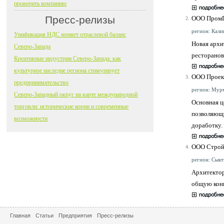
проверить компанию
Пресс-релизы
ООО ПромГ
2.
регион: Калин
Унификация НДС меняет отраслевой баланс
Новая архи
Северо-Запада
ресторанов
Креативные индустрии Северо-Запада: как
культурное наследие региона стимулирует
ООО Проек
3.
предпринимательство
регион: Мурм
Северо-Западный округ на карте международной
Основная ц
торговли: исторические корни и современные
позволяющи
возможности
доработку.
ООО Строй
4.
регион: Сыкты
Архитектор
общую конц
Главная
Статьи
Предприятия
Пресс-релизы