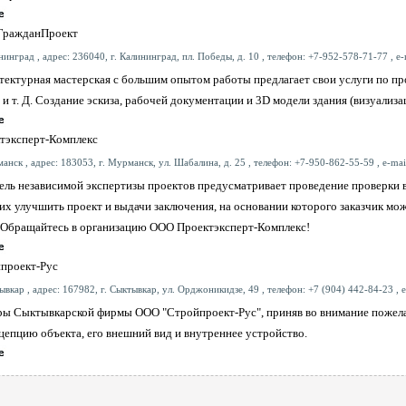
ражданПроект
инград , адрес: 236040, г. Калининград, пл. Победы, д. 10 , телефон: +7-952-578-71-77 , e-
тектурная мастерская с большим опытом работы предлагает свои услуги по пр
 и т. Д. Создание эскиза, рабочей документации и 3D модели здания (визуализа
тэксперт-Комплекс
анск , адрес: 183053, г. Мурманск, ул. Шабалина, д. 25 , телефон: +7-950-862-55-59 , e-mai
ель независимой экспертизы проектов предусматривает проведение проверки в
х улучшить проект и выдачи заключения, на основании которого заказчик мо
 Обращайтесь в организацию ООО Проектэксперт-Комплекс!
проект-Рус
вкар , адрес: 167982, г. Сыктывкар, ул. Орджоникидзе, 49 , телефон: +7 (904) 442-84-23 , 
ы Сыктывкарской фирмы ООО "Стройпроект-Рус", приняв во внимание пожелани
епцию объекта, его внешний вид и внутреннее устройство.