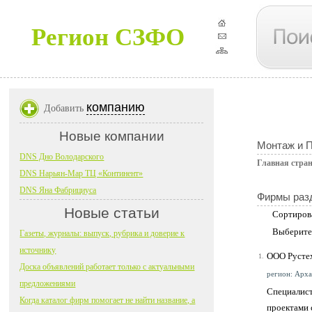
Регион СЗФО
компанию
Добавить
Новые компании
Монтаж и 
DNS Дно Володарского
Главная стра
DNS Нарьян-Мар ТЦ «Континент»
DNS Яна Фабрициуса
Фирмы раз
Новые статьи
Сортиров
Выберите
Газеты, журналы: выпуск, рубрика и доверие к
источнику
ООО Русте
1.
Доска объявлений работает только с актуальными
регион: Архан
предложениями
Специалист
Когда каталог фирм помогает не найти название, а
проектами 