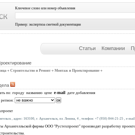
Ключевое слово или номер объявления
Пример: экспертиза сметной документации
Статьи
Компании
П
Проектирование
ница
Строительство и Ремонт
Монтаж и Проектирование
дела
e-mail
ать по:
городу
названию
цене
дате добавления
 регион:
хпроект
гельск , адрес: 163100, г. Архангельск, пл. Ленина, 4 , телефон: +7 (950) 844-21-25 , e-mai
ы Архангелльской фирмы ООО "Рустехпроект" производят разработку проект
строительства.