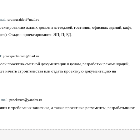
mail:
promgrajdpr@mail.ru
оектированию жилых домов и коттеджей, гостиниц, офисных зданий, кафе,
ция). Стадии проектирования: ЭП; П; РД.
l:
proexpertmrom@mail.ru
сей проектно-сметной документации в целом, разработки рекомендаций,
жет начать строительства или отдать проектную документацию на
e-mail:
proektruss@yandex.ru
я и требования заказчика, а также проектные регламенты, разрабатывают