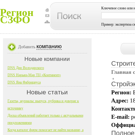
Ключевое слово или 
Регион
СЗФО
Пример: экспертиза с
компанию
Добавить
Новые компании
Строит
DNS Дно Володарского
Главная 
DNS Нарьян-Мар ТЦ «Континент»
DNS Яна Фабрициуса
Стройэ
Новые статьи
Регион:
Адрес:
18
Газеты, журналы: выпуск, рубрика и доверие к
Контакт
источнику
Доска объявлений работает только с актуальными
E-mail:
p
предложениями
Оффициа
Когда каталог фирм помогает не найти название, а
Полное