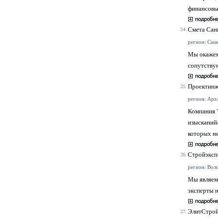
финансовым
Смета Сан
24.
регион: Санк
Мы окажем
сопутству
Проектин
25.
регион: Арха
Компания 
изысканий
которых не
Стройэксп
26.
регион: Воло
Мы являем
эксперты 
ЭлитСтрой
27.