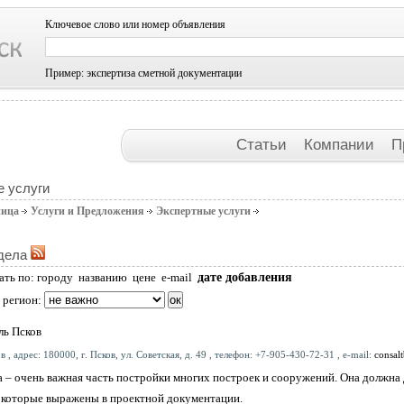
Ключевое слово или номер объявления
Пример: экспертиза сметной документации
Статьи
Компании
П
 услуги
ница
Услуги и Предложения
Экспертные услуги
дела
дате добавления
ать по:
городу
названию
цене
e-mail
 регион:
ль Псков
в , адрес: 180000, г. Псков, ул. Советская, д. 49 , телефон: +7-905-430-72-31 , e-mail:
consal
а – очень важная часть постройки многих построек и сооружений. Она должн
 которые выражены в проектной документации.