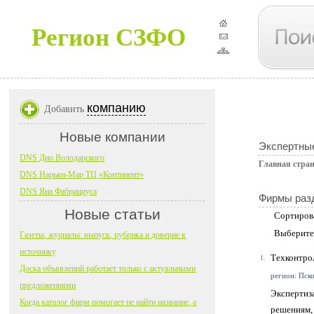
Регион СЗФО
компанию
Добавить
Новые компании
Экспертные
DNS Дно Володарского
Главная стра
DNS Нарьян-Мар ТЦ «Континент»
DNS Яна Фабрициуса
Фирмы раз
Новые статьи
Сортиров
Выберите
Газеты, журналы: выпуск, рубрика и доверие к
источнику
Техконтро
1.
Доска объявлений работает только с актуальными
регион: Пско
предложениями
Экспертиз
Когда каталог фирм помогает не найти название, а
решениям,