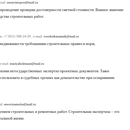
mail:
nezavisexprot@mail.ru
проведение проверки достоверности сметной стоимости. Важное значение
дства строительных работ.
: +7 (951) 508-24-59 , e-mail:
vorobeikanatasik@mail.ru
 недвижимости требованиям строительных правил и норм,
e-mail:
mariyaholemani@mail.ru
нения негосударственных экспертиз проектных документов. Такое
спользовать в судебных органах как доказательство при оспаривании
il:
seworinamoka@mail.ru
дением строительных и ремонтных работ. Строительная экспертиза – это
еальной жизни.