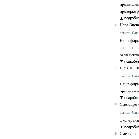
промышлен
проверке р
Нева-Эксп
6.
регион: Санк
Наша фирма
экспертное
регламента
ПРОЕКТЭ
7.
регион: Санк
Наша фирм
процесса –
Сметапро
8.
регион: Санк
Экспертиза
Сметы в с
9.