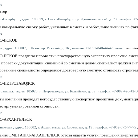
итер
т-Петербург , адрес: 193079, г. Санкт-Петербург, пр. Дальневосточный, д. 73 , телефон: +7
 камеральную сверку работ, указанных в сметах и работ, выполненных по фак
О-ПСКОВ
в , адрес: 180007, г. Псков, пр. Рижский, д. 16 , телефон: +7-951-840-44-47 , e-mail:
amontes
ПСКОВ предлагает провести негосударственную экспертизу проектно-сметно
 проверки документации, связанной со сметным делом, специалист должен знать
рованные специалисты определяют достоверную сметную стоимость строитель
О-ПЕТРОЗАВОДСК
озаводск , адрес: 185026, г. Петрозаводск, ул. Балтийская, д. 39 , телефон: +7-909-426-42-50
ты компании проводят негосударственную экспертизу проектной документации
но аргументированной стоимости.
О-АРХАНГЕЛЬСК
нгельск , адрес: 163002, г. Архангельск, ул. Стрелковая, д. 19 , телефон: +7-952-573-77-75 ,
ания СМЕТАПРО-АРХАНГЕЛЬСК готова оказать услуги повышения энергетическ