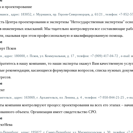
а и проектирование
анск , адрес: 183052, г. Мурманск, пр. Героев-Североморцев, д. 61/21 , телефон: +7-952-57
ть Центра проектирования и экспертизы "Негосударственная экспертиза" осн
ов инженерных изысканий. Мы тщательно контролируем все составляющие рабоч
ти, оказывая при этом профессиональную и квалифицированную помощь.
ерт Псков
в , адрес: 180000, г. Псков, ул. Коммунальная, д. 17 , телефон: +7 (909) 417-04-72 , e-mail:
o
братитесь в нашу компанию, то наши эксперты окажут Вам качественную услу
ые рекомендации, касающиеся формулировки вопросов, списка нужных докум
ересов.
ект
нгельск , адрес: 163069, г. Архангельск, пл. Ленина, д. 4 , телефон: +7-950-844-21-25 , e-ma
ы компании контролируют процесс проектирования на всех его этапах – начин
ванного объекта. Организация имеет свидетельство СРО.
ектНева
т-Петербург , адрес: 195027, г. Санкт-Петербург, ул. Магнитогорская, д. 30 , телефон: +7 (