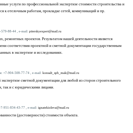
нные услуги по профессиональной экспертизе стоимости строительства и
ся к отелочным работам, прокладке сетей, коммуникаций и пр.
-579-88-44 , e-mail:
piterskyexpert@mail.ru
х, ремонтных проектов. Результатом нашей деятельности является
епени соответствия проектной и сметной документации государственным
анных в экспертизе и исследованиях.
н: +7-904-508-77-74 , e-mail:
konsalt_spb_mak@mail.ru
кспертизе сметной документации для любой из сторон строительного
и, так и с юридическими лицами.
+7-951-834-43-77 , e-mail:
ignatekioleva@mail.ru
ванности (достоверности) стоимости объекта.