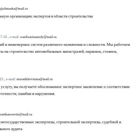
gijolimaska@mail.ru
ьную организацию экспертов в области строительства
7-10 , e-mail:
wsedwarinamoly@mail.ru
ний и инженерных систем различного назначения и сложности. Мы работаем
ы на строительство автомобильных магистралей, парковок, стоянок,
25 , e-mail:
muratiklervinma@mail.ru
услугу, вы получаете обоснованное экспертное заключение о соответствии
еточности, ошибки и нарушения.
ositibanwertin@mail.ru
 негосударственных экспертизы, строительной экспертизы, судебной и
ьного аудита.