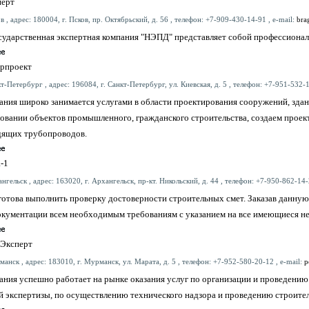
перт
в , адрес: 180004, г. Псков, пр. Октябрьский, д. 56 , телефон: +7-909-430-14-91 , e-mail:
bra
сударственная экспертная компания "НЭПД" представляет собой профессионал
рпроект
т-Петербург , адрес: 196084, г. Санкт-Петербург, ул. Киевская, д. 5 , телефон: +7-951-532-1
ания широко занимается услугами в области проектирования сооружений, зда
овании объектов промышленного, гражданского строительства, создаем проект
дящих трубопроводов.
-1
нгельск , адрес: 163020, г. Архангельск, пр-кт. Никольский, д. 44 , телефон: +7-950-862-14-
отова выполнить проверку достоверности строительных смет. Заказав данную 
окументации всем необходимым требованиям с указанием на все имеющиеся н
Эксперт
анск , адрес: 183010, г. Мурманск, ул. Марата, д. 5 , телефон: +7-952-580-20-12 , e-mail:
p
ния успешно работает на рынке оказания услуг по организации и проведению
 экспертизы, по осуществлению технического надзора и проведению строител