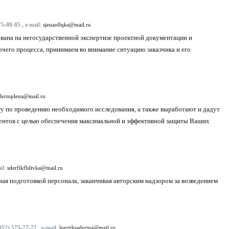
5-88-85 , e-mail:
sjeuao0qks@mail.ru
ована на негосударственной экспертизе проектной документации и
его процесса, принимаем во внимание ситуацию заказчика и его
lertoplena@mail.ru
гу по проведению необходимого исследования, а также выработают и дадут
ентов с целью обеспечения максимальной и эффективной защиты Ваших
il:
sderfikflslivka@mail.ru
ая подготовкой персонала, заканчивая авторским надзором за возведением
952) 575-77-71 , e-mail:
loertiloaderina@mail.ru