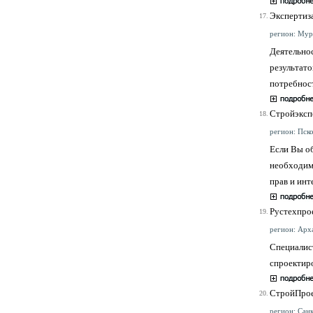
Экспертиз
17.
регион: Мурм
Деятельнос
результат
потребнос
Стройэксп
18.
регион: Пско
Если Вы о
необходим
прав и инт
Рустехпро
19.
регион: Арха
Специалист
спроектиро
СтройПро
20.
регион: Санк