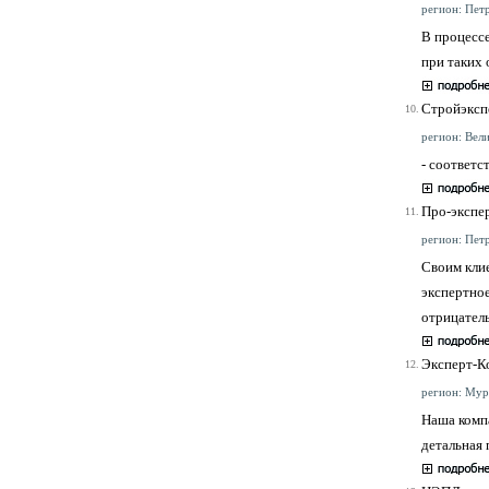
регион: Петр
В процесс
при таких 
Стройэксп
10.
регион: Вели
- соответ
Про-экспе
11.
регион: Петр
Своим кли
экспертное
отрицател
Эксперт-К
12.
регион: Мурм
Наша компа
детальная 