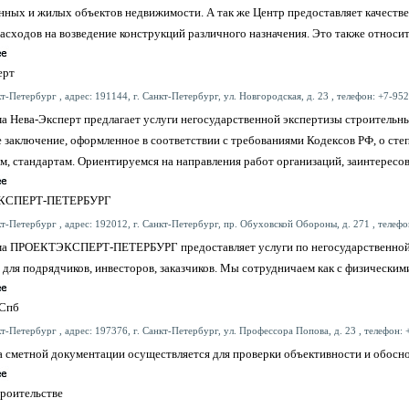
ных и жилых объектов недвижимости. А так же Центр предоставляет качестве
асходов на возведение конструкций различного назначения. Это также относит
ерт
т-Петербург , адрес: 191144, г. Санкт-Петербург, ул. Новгородская, д. 23 , телефон: +7-952
 Нева-Эксперт предлагает услуги негосударственной экспертизы строительны
 заключение, оформленное в соответствии с требованиями Кодексов РФ, о ст
м, стандартам. Ориентируемся на направления работ организаций, заинтересов
КСПЕРТ-ПЕТЕРБУРГ
т-Петербург , адрес: 192012, г. Санкт-Петербург, пр. Обуховской Обороны, д. 271 , телефо
а ПРОЕКТЭКСПЕРТ-ПЕТЕРБУРГ предоставляет услуги по негосударственной э
 для подрядчиков, инвесторов, заказчиков. Мы сотрудничаем как с физическим
-Спб
т-Петербург , адрес: 197376, г. Санкт-Петербург, ул. Профессора Попова, д. 23 , телефон: 
 сметной документации осуществляется для проверки объективности и обосно
троительстве