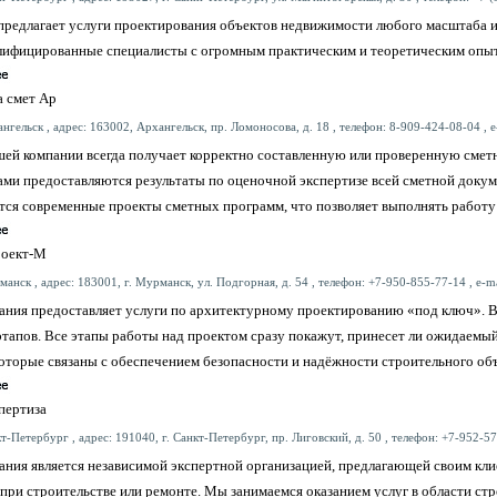
предлагает услуги проектирования объектов недвижимости любого масштаба и
лифицированные специалисты с огромным практическим и теоретическим опыт
а смет Ар
нгельск , адрес: 163002, Архангельск, пр. Ломоносова, д. 18 , телефон: 8-909-424-08-04 , e
шей компании всегда получает корректно составленную или проверенную смет
ами предоставляются результаты по оценочной экспертизе всей сметной доку
тся современные проекты сметных программ, что позволяет выполнять работу 
роект-М
анск , адрес: 183001, г. Мурманск, ул. Подгорная, д. 54 , телефон: +7-950-855-77-14 , e-m
ания предоставляет услуги по архитектурному проектированию «под ключ». В
этапов. Все этапы работы над проектом сразу покажут, принесет ли ожидаемы
оторые связаны с обеспечением безопасности и надёжности строительного объ
пертиза
т-Петербург , адрес: 191040, г. Санкт-Петербург, пр. Лиговский, д. 50 , телефон: +7-952-57
ания является независимой экспертной организацией, предлагающей своим кл
 при строительстве или ремонте. Мы занимаемся оказанием услуг в области стр