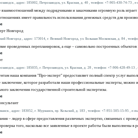
озаводск , адрес: 185002, Петрозаводск, ул. Красная, д. 40 , телефон: +7-905-430-74-73 , e-
е взаимоотношений между подрядчиками и заказчиками огромную роль играет 
отношениях имеет правильность использования денежных средств для произво
ерт Новгород
кий Новгород , адрес: 173014, г. Великий Новгород, ул. Большая Московская, д. 84 , телефон
ствие проведенных перепланировок, а еще – самовольно построенных объектов
рт
озаводск , адрес: 185035, г. Петрозаводск, ул. Красная, д. 28 , телефон: +7-906-428-49-13 , 
ентам наша компания "Про-эксперт" предоставляет полный спектр услуг выпол
 заключение, которое разработали наши профессиональные эксперты, можно и
ьного заключения государственной строительной экспертизы.
онсультант
анск , адрес: 183052, г. Мурманск, пр. Кольский, д. 183 , телефон: +7-951-505-15-95 , e-ma
ния – лидер в сфере предоставления различных экспертиз, связанных с прове
проверка того, насколько все заявленные в проекте работы были выполнены в р