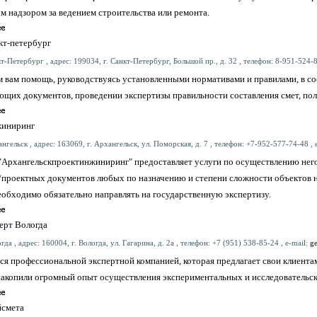
 надзором за ведением строительства или ремонта.
кт-петербург
т-Петербург , адрес: 199034, г. Санкт-Петербург, Большой пр., д. 32 , телефон: 8-951-524-8
 вам помощь, руководствуясь установленными нормативами и правилами, в со
ющих документов, проведении экспертизы правильности составления смет, по
жиниринг
нгельск , адрес: 163069, г. Архангельск, ул. Поморская, д. 7 , телефон: +7-952-577-74-48 , 
"Архангельскпроектинжиниринг" предоставляет услуги по осуществлению нег
/проектных документов любых по назначению и степени сложности объектов 
обходимо обязательно направлять на государственную экспертизу.
ерт Вологда
гда , адрес: 160004, г. Вологда, ул. Гагарина, д. 2а , телефон: +7 (951) 538-85-24 , e-mail:
g
ся профессиональной экспертной компанией, которая предлагает свои клиента
накопили огромный опыт осуществления экспериментальных и исследовательск
смета