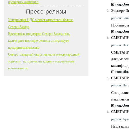
проверить компанию
Пресс-релизы
Эксперт П
2.
регион: Санк
Унификация НДС меняет отраслевой баланс
Произвести
Северо-Запада
Креативные индустрии Северо-Запада: как
СМЕТАПР
3.
культурное наследие региона стимулирует
регион: Пско
предпринимательство
СМЕТАПРО-
Северо-Западный округ на карте международной
для умелой
торговли: исторические корни и современные
квалифици
возможности
СМЕТАПР
4.
регион: Петр
Специалис
максималь
СМЕТАПР
5.
регион: Арха
Наша комп