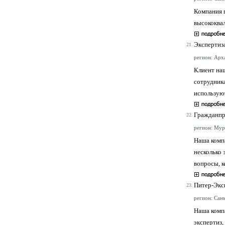
Компания 
высококва
Экспертиз
21.
регион: Арха
Клиент на
сотрудник
использую
Гражданп
22.
регион: Мурм
Наша комп
несколько 
вопросы, к
Питер-Экс
23.
регион: Санк
Наша комп
экспертиз,