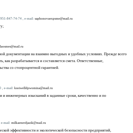
-951-847-74-74 , e-mail:
saphonovaexpsme@mail.ru
ту;
laosmes@mail.ru
й документации на взаимно выгодных и удобных условиях. Прежде всего
, как разрабатывается и составляется смета. Ответственные,
ства со стопроцентной гарантией.
 , e-mail:
ksoiwelldpwomina@mail.ru
 и инженерных изысканий в заданные сроки, качественно и по
 e-mail:
milkaenerdjazik@mail.ru
ой эффективности и экологической безопасности предприятий,