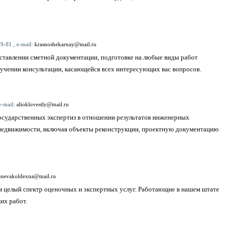
9-81 , e-mail:
krasnoshekarnay@mail.ru
ставлении сметной документации, подготовке на любые виды работ
лучении консультации, касающейся всех интересующих вас вопросов.
e-mail:
alioklovestly@mail.ru
осударственных экспертиз в отношении результатов инженерных
недвижимости, включая объекты реконструкции, проектную документацию
enevakoldexna@mail.ru
м целый спектр оценочных и экспертных услуг. Работающие в нашем штате
их работ.