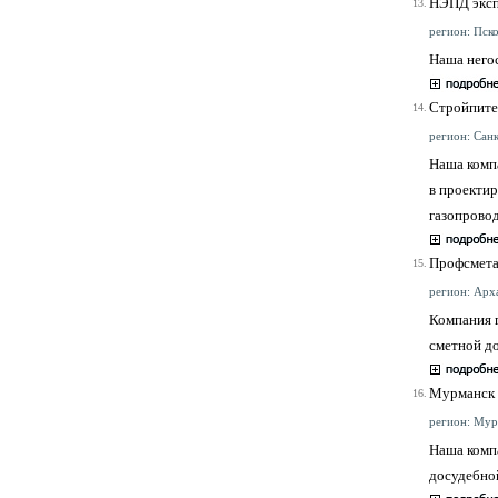
НЭПД экс
13.
регион: Пско
Наша него
Стройпите
14.
регион: Санк
Наша комп
в проектир
газопрово
Профсмета
15.
регион: Арха
Компания г
сметной д
Мурманск 
16.
регион: Мурм
Наша компа
досудебной