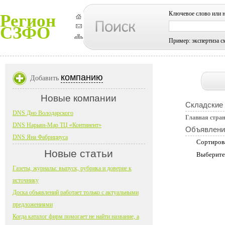
Ключевое слово или 
Регион
СЗФО
Пример: экспертиза с
компанию
Добавить
Новые компании
Складские 
DNS Дно Володарского
Главная стра
DNS Нарьян-Мар ТЦ «Континент»
Объявлени
DNS Яна Фабрициуса
Сортиров
Новые статьи
Выберите
Газеты, журналы: выпуск, рубрика и доверие к
источнику
Доска объявлений работает только с актуальными
предложениями
Когда каталог фирм помогает не найти название, а