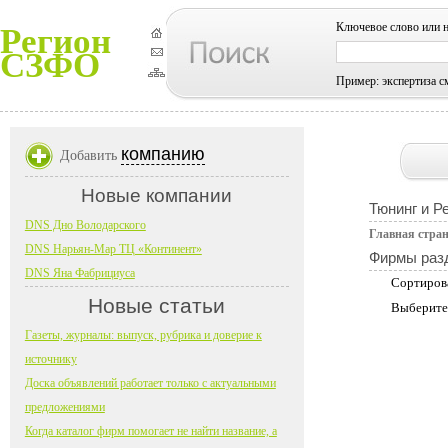
Ключевое слово или 
Регион
СЗФО
Пример: экспертиза с
компанию
Добавить
Новые компании
Тюнинг и Р
DNS Дно Володарского
Главная стра
DNS Нарьян-Мар ТЦ «Континент»
Фирмы раз
DNS Яна Фабрициуса
Сортиров
Новые статьи
Выберите
Газеты, журналы: выпуск, рубрика и доверие к
источнику
Доска объявлений работает только с актуальными
предложениями
Когда каталог фирм помогает не найти название, а