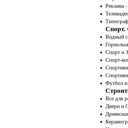
Реклама -
Телевиден
Типограф
Спорт.
Водный с
Горнолыж
Спорт и 
Спорт-ко
Спортивн
Спортивн
Футбол и
Строит
Все для р
Двери и О
Древесная
Керамогр