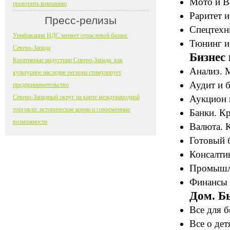
Мото и В
проверить компанию
Раритет и
Пресс-релизы
Спецтехн
Унификация НДС меняет отраслевой баланс
Тюнинг и
Северо-Запада
Бизнес
Креативные индустрии Северо-Запада: как
Анализ. М
культурное наследие региона стимулирует
Аудит и б
предпринимательство
Северо-Западный округ на карте международной
Аукцион 
торговли: исторические корни и современные
Банки. К
возможности
Валюта. 
Готовый 
Консалтин
Промышле
Финансы 
Дом. Б
Все для 
Все о дет