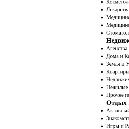
Косметоло
Лекарства
Медицинс
Медицинс
Стоматол
Недвиж
Агенства 
Дома и К
Земля и У
Квартиры
Недвижим
Нежилые 
Прочее по
Отдых 
Активный
Знакомст
Игры и Р