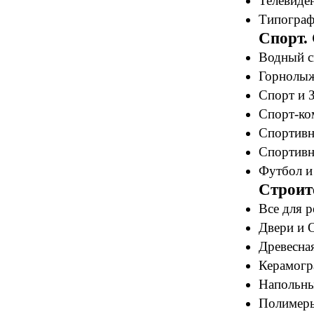
Телевиден
Типограф
Спорт.
Водный с
Горнолыж
Спорт и 
Спорт-ко
Спортивн
Спортивн
Футбол и
Строит
Все для р
Двери и О
Древесная
Керамогр
Напольны
Полимеры