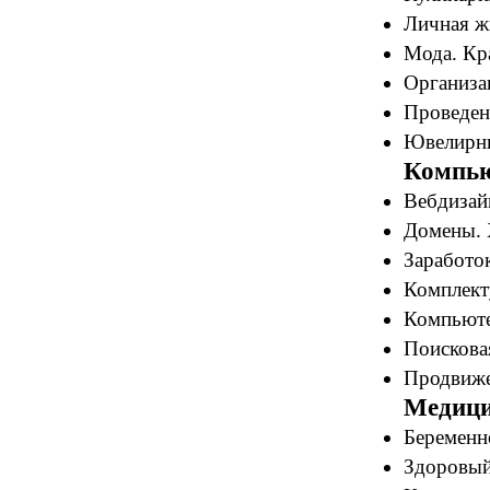
Личная ж
Мода. Кра
Организац
Проведен
Ювелирны
Компью
Вебдизайн
Домены. 
Заработок
Комплект
Компьюте
Поискова
Продвиже
Медици
Беременн
Здоровый