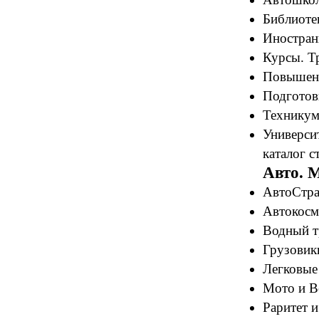
Библиотек
Иностран
Курсы. Т
Повышени
Подготов
Техникум
Университ
каталог с
Авто. 
АвтоСтра
Автокосме
Водный т
Грузовик
Легковые
Мото и В
Раритет и