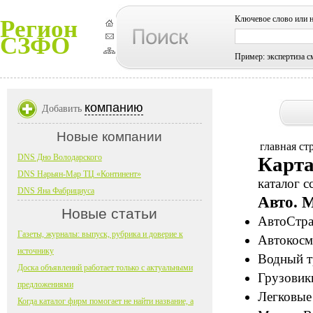
Ключевое слово или 
Регион
СЗФО
Пример: экспертиза с
компанию
Добавить
Новые компании
главная ст
DNS Дно Володарского
Карта
DNS Нарьян-Мар ТЦ «Континент»
каталог с
DNS Яна Фабрициуса
Авто. 
Новые статьи
АвтоСтра
Газеты, журналы: выпуск, рубрика и доверие к
Автокосме
источнику
Водный т
Доска объявлений работает только с актуальными
Грузовик
предложениями
Легковые
Когда каталог фирм помогает не найти название, а