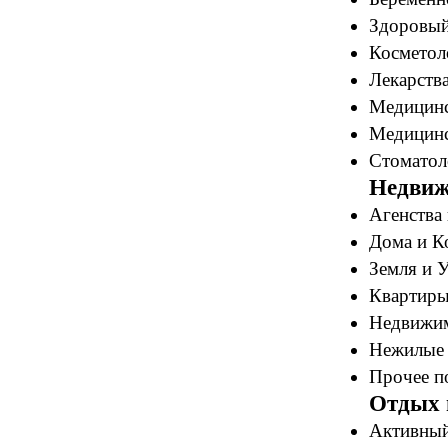
Здоровый
Косметоло
Лекарства
Медицинс
Медицинс
Стоматол
Недвиж
Агенства 
Дома и К
Земля и У
Квартиры
Недвижим
Нежилые 
Прочее по
Отдых 
Активный