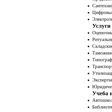
Сантехни
Цифровые
Электрот
Услуги
Оценочны
Ритуальн
Складские
Таможенн
Типограф
Транспор
Утилизац
Экспертн
Юридичес
Учеба 
Автошкол
Библиотек