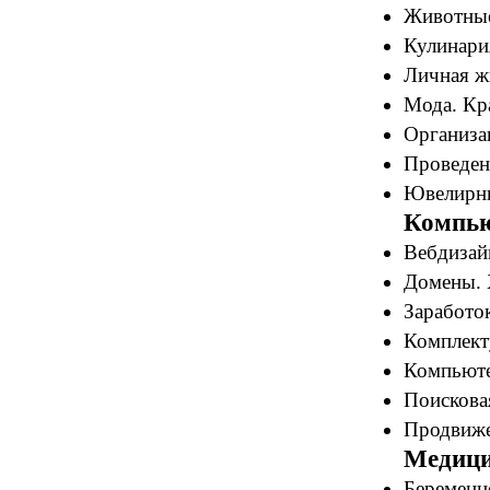
Животные 
Кулинари
Личная ж
Мода. Кра
Организац
Проведен
Ювелирны
Компью
Вебдизайн
Домены. 
Заработок
Комплект
Компьюте
Поискова
Продвиже
Медици
Беременн