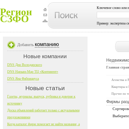
Ключевое слово или 
Регион
СЗФО
Пример: экспертиза с
компанию
Добавить
Новые компании
Недвижимо
DNS Дно Володарского
Главная стра
DNS Нарьян-Мар ТЦ «Континент»
DNS Яна Фабрициуса
Агенства и 
Новые статьи
Квартиры и
Прочее по т
Газеты, журналы: выпуск, рубрика и доверие к
Фирмы раз
источнику
Сортиров
Доска объявлений работает только с актуальными
Выберите
предложениями
Когда каталог фирм помогает не найти название, а