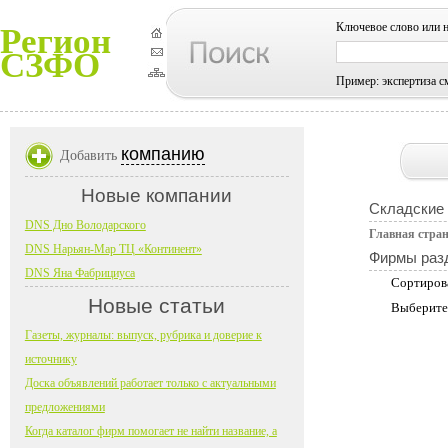
Ключевое слово или 
Регион
СЗФО
Пример: экспертиза с
компанию
Добавить
Новые компании
Складские 
DNS Дно Володарского
Главная стра
DNS Нарьян-Мар ТЦ «Континент»
Фирмы раз
DNS Яна Фабрициуса
Сортиров
Новые статьи
Выберите
Газеты, журналы: выпуск, рубрика и доверие к
источнику
Доска объявлений работает только с актуальными
предложениями
Когда каталог фирм помогает не найти название, а