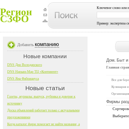
Ключевое слово или 
Регион
СЗФО
Пример: экспертиза с
компанию
Добавить
Новые компании
Дом. Быт и
DNS Дно Володарского
Главная стра
DNS Нарьян-Мар ТЦ «Континент»
DNS Яна Фабрициуса
Все для бер
Новые статьи
Кулинария и
Организация
Газеты, журналы: выпуск, рубрика и доверие к
Фирмы раз
источнику
Сортиров
Доска объявлений работает только с актуальными
Выберите
предложениями
Когда каталог фирм помогает не найти название, а