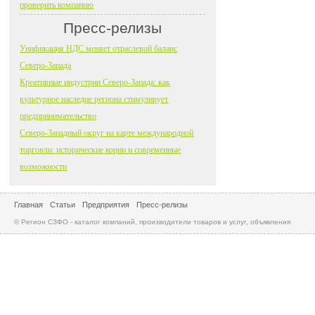
проверить компанию
Пресс-релизы
Унификация НДС меняет отраслевой баланс
Северо-Запада
Креативные индустрии Северо-Запада: как
культурное наследие региона стимулирует
предпринимательство
Северо-Западный округ на карте международной
торговли: исторические корни и современные
возможности
Главная
Статьи
Предприятия
Пресс-релизы
© Регион СЗФО - каталог компаний, производители товаров и услуг, объявления