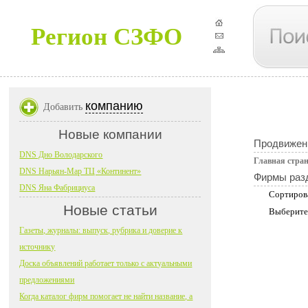
Регион СЗФО
компанию
Добавить
Новые компании
Продвижен
DNS Дно Володарского
Главная стра
DNS Нарьян-Мар ТЦ «Континент»
Фирмы раз
DNS Яна Фабрициуса
Сортиров
Новые статьи
Выберите
Газеты, журналы: выпуск, рубрика и доверие к
источнику
Доска объявлений работает только с актуальными
предложениями
Когда каталог фирм помогает не найти название, а