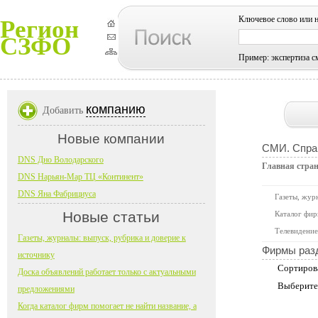
Ключевое слово или 
Регион
СЗФО
Пример: экспертиза с
компанию
Добавить
Новые компании
СМИ. Справ
DNS Дно Володарского
Главная стра
DNS Нарьян-Мар ТЦ «Континент»
DNS Яна Фабрициуса
Газеты, жур
Новые статьи
Каталог фир
Телевидение
Газеты, журналы: выпуск, рубрика и доверие к
Фирмы раз
источнику
Сортиров
Доска объявлений работает только с актуальными
Выберите
предложениями
Когда каталог фирм помогает не найти название, а